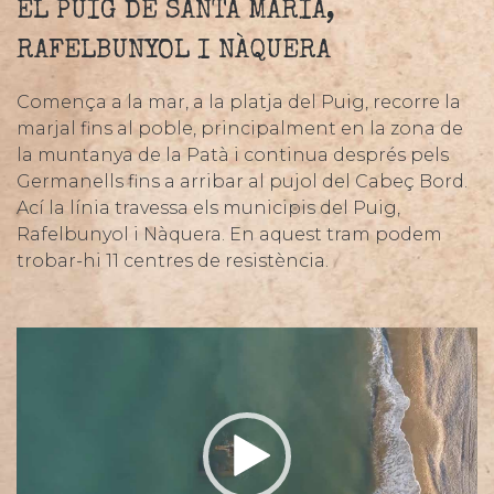
EL PUIG DE SANTA MARÍA,
RAFELBUNYOL I NÀQUERA
Comença a la mar, a la platja del Puig, recorre la
marjal fins al poble, principalment en la zona de
la muntanya de la Patà i continua després pels
Germanells fins a arribar al pujol del Cabeç Bord.
Ací la línia travessa els municipis del Puig,
Rafelbunyol i Nàquera. En aquest tram podem
trobar-hi 11 centres de resistència.
Reproductor
de
vídeo