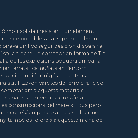
ió molt sòlida i resistent, un element
r-se de possibles atacs, principalment
rcionava un lloc segur des d’on disparar a
tí solia tindre un corredor en forma de T o
ralla de les explosions poguera arribar a
mienterrats i camuflats en l’entorn.
s de ciment i formigó armat. Per a
ra s’utilitzaven varetes de ferro o raïls de
no comptar amb aquests materials
. Les parets tenien una grossària
es construccions del mateix tipus però
 es coneixien per casamates. El terme
any, també es refereix a aquesta mena de