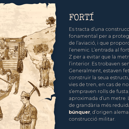
FORTÍ
Es tracta d’una construcc
fonamental per a protegi
de l’aviació, i que propo
l’enemic. L’entrada al for
Z per a evitar que la met
l’interior. Es trobaven se
Generalment, estaven fet
construir la seua estructu
vies de tren, en cas de 
s’empraven rolls de fusta
aproximada d’un metre. L
de grandària més reduïda
búnquer
, d’origen alem
construcció militar.