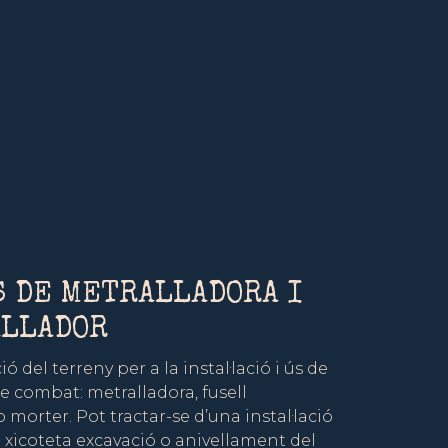
 DE METRALLADORA I
ALLADOR
ó del terreny per a la instal·lació i ús de
 combat: metralladora, fusell
o morter. Pot tractar-se d’una instal·lació
 xicoteta excavació o anivellament del