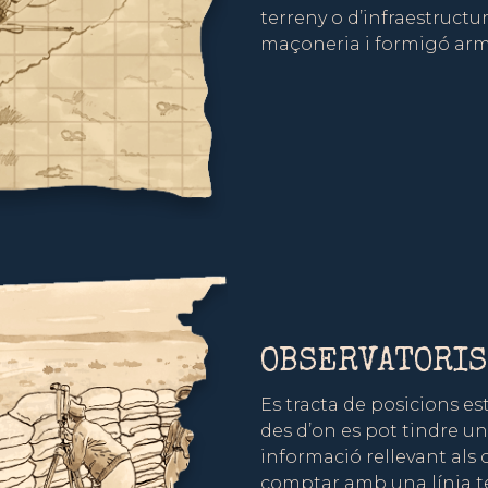
terreny o d’infraestruct
maçoneria i formigó arma
OBSERVATORIS
Es tracta de posicions e
des d’on es pot tindre un
informació rellevant al
comptar amb una línia t