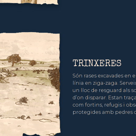
TRINXERES
Són rases excavades en 
línia en ziga-zaga. Serve
un lloc de resguard als s
d’on disparar. Estan tra
com fortins, refugis i obs
protegides amb pedres o 