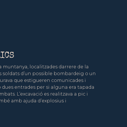
RICS
a muntanya, localitzades darrere de la
els soldats d’un possible bombardeig o un
rocurava que estigueren comunicades i
ues entrades per si alguna era tapada
bats. L’excavació es realitzava a pic i
ambé amb ajuda d’explosius i