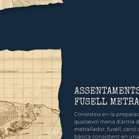
ASSENTAMENTS
FUSELL METR
Consisteix en la preparaci
qualsevol mena d’arma de
metrallador, fusell, canó 
bàsica consistent en una