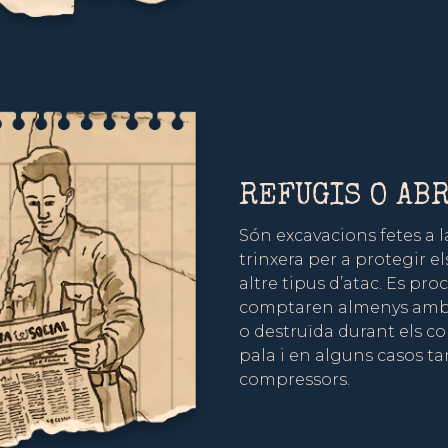
REFUGIS O AB
Són excavacions fetes a l
trinxera per a protegir 
altre tipus d’atac. Es p
comptaren almenys amb d
o destruïda durant els com
pala i en alguns casos t
compressors.